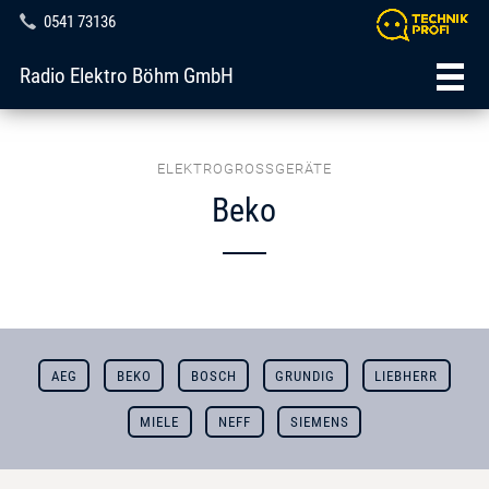
0541 73136
Radio Elektro Böhm GmbH
ELEKTROGROSSGERÄTE
Beko
AEG
BEKO
BOSCH
GRUNDIG
LIEBHERR
MIELE
NEFF
SIEMENS