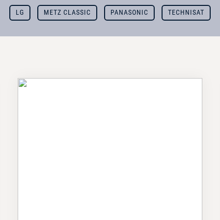
LG
METZ CLASSIC
PANASONIC
TECHNISAT